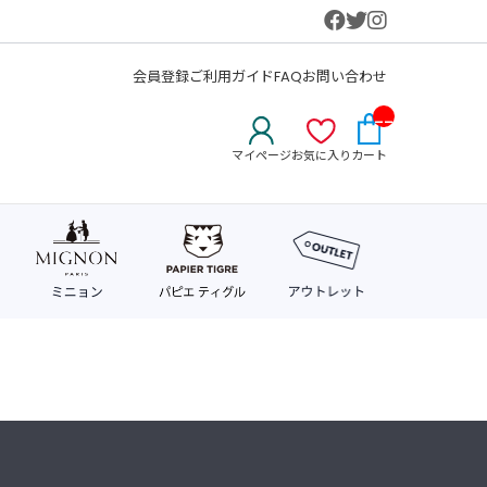
会員登録
ご利用ガイド
FAQ
お問い合わせ
__
IT
マイページ
お気に入り
カート
M_
CN
T_
_