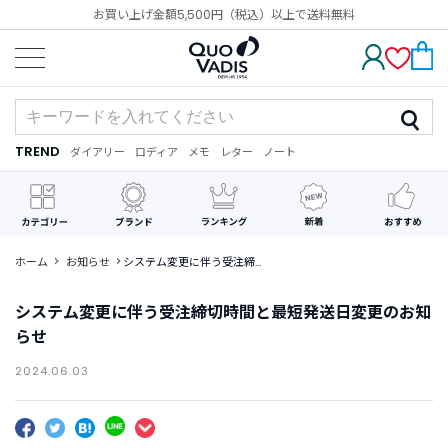
お買い上げ金額5,500円（税込）以上で送料無料
TREND
ダイアリー
ロディア
メモ
レター
ノート
TREND
ダ
ロ
メ
レ
ノ
イ
デ
モ
タ
ー
ア
ィ
ー
ト
リ
ア
ー
ホーム
お知らせ
システム変更に伴う受注締切
時間と最短発送日変更のお知
CATEGORY
らせ
カ
システム変更に伴う受注締切時間と最短発送日変更のお知
テ
らせ
ゴ
リ
2024.06.03
ー
か
ら
探