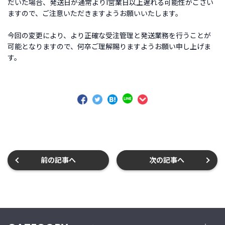
だいた場合、発送日が通常より1営業日以上遅れる可能性がござい
着
ますので、ご注意いただきますようお願いいたします。
商
品
今回の変更により、より正確な受注管理と発送業務を行うことが
可能となりますので、何卒ご理解賜りますようお願い申し上げま
お
す。
す
す
め
商
品
ギ
フ
ト
前の記事へ
次の記事へ
ラ
ッ
ピ
ン
グ