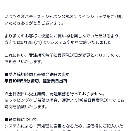
す
いつもクオバディス・ジャパン公式オンラインショップをご利用
BRAND
いただきありがとうございます。
ブ
ラ
より多くのお客様に快適にお買い物を楽しんでいただけるよう、
ン
当店では6月3日(月)よりシステム変更を実施いたしました。
ド
か
これに伴い、受注締切時間と最短発送日が変更となりますので、
ら
お知らせいたします。
探
す
■受注締切時間と最短発送日の変更：
平日10時59分締切、翌営業日出荷
お
知
※土日祝日は受注業務、発送業務を行っておりません。
ら
※
ラッピング
をご希望の場合、通常より1営業日程度発送までにお
せ・
時間を頂戴いたします。
特
集
■通信欄について
システムによる一斉処理に変更となるため、通信欄にご記入いた
新