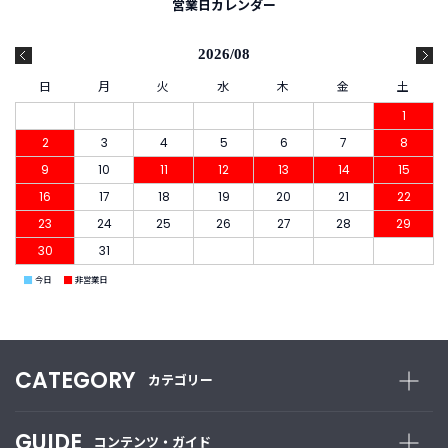
B
営業日カレンダー
R
A
2026/08
N
D
日
月
火
水
木
金
土
ブ
1
ラ
2
3
4
5
6
7
8
ン
ド
9
10
11
12
13
14
15
か
16
17
18
19
20
21
22
ら
23
24
25
26
27
28
29
探
す
30
31
■
■
今日
非営業日
お
知
ら
せ
CATEGORY
・
カテゴリー
特
集
GUIDE
コンテンツ・ガイド