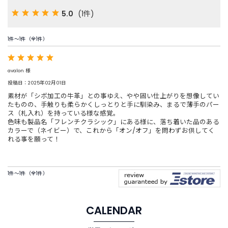
商
品
5.0
(1件)
C
1件～1件（全1件）
A
T
E
avalon 様
G
投稿日：2025年02月01日
O
素材が「シボ加工の牛革」との事ゆえ、やや固い仕上がりを想像してい
R
たものの、手触りも柔らかくしっとりと手に馴染み、まるで薄手のパー
Y
ス（札入れ）を持っている様な感覚。
カ
色味も製品名「フレンチクラシック」にある様に、落ち着いた品のある
テ
カラーで（ネイビー）で、これから「オン/オフ」を問わずお供してく
れる事を願って！
ゴ
リ
ー
か
1件～1件（全1件）
ら
探
す
CALENDAR