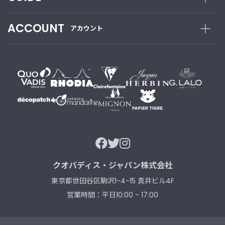
新
着
ACCOUNT
アカウント
商
品
お
す
す
め
商
品
ギ
フ
クオバディス・ジャパン株式会社
ト
東京都世田谷区駒沢1-4-15 真井ビル4F
ラ
ッ
営業時間：平日10:00 - 17:00
ピ
ン
グ