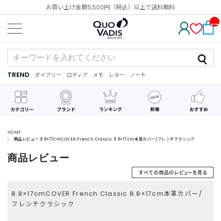
お買い上げ金額5,500円（税込）以上で送料無料
__
IT
M_
CN
T_
_
TREND
ダイアリー
ロディア
メモ
レター
ノート
TREND
ダ
カ
メ
手
デ
イ
レ
モ
紙
コ
ア
ン
レ
リ
ダ
ー
ー
ー
シ
ョ
ン
HOME
商品レビュー:8.8×17cmCOVER French Classic 8.8×17cm本革カバー/フレンチクラシック
最
商品レビュー
近
チ
ェ
ッ
8.8×17cmCOVER French Classic 8.8×17cm本革カバー/
ク
し
フレンチクラシック
た