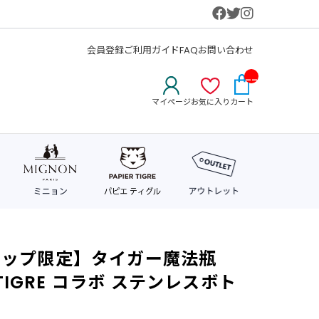
会員登録
ご利用ガイド
FAQ
お問い合わせ
__
IT
マイページ
お気に入り
カート
M_
CN
T_
_
ョップ限定】タイガー魔法瓶
R TIGRE コラボ ステンレスボト