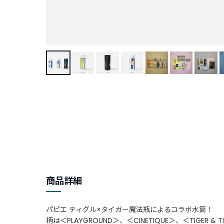
商品詳細
パピエ ティグル×タイガー魔法瓶によるコラボ水筒！
柄は＜PLAYGROUND＞、＜CINETIQUE＞、＜TIGER &