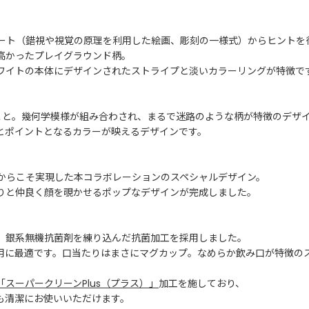
アート（錯視や視覚の原理を利用した絵画、彫刻の一様式）からヒントを
高かったプレイグラウンド柄。
ワイトの本体にデザインされたストライプと淡いカラーリングが特徴で
こと。幾何学模様が組み合わされ、まるで迷路のような柄が特徴のデザ
とポイントとなるカラーが映えるデザインです。
REだからこそ実現した本コラボレーションのスペシャルデザイン。
りと仲良く顔を覗かせるポップなデザインが完成しました。
、銀系無機抗菌剤を練り込んだ抗菌加工を採用しました。
用に最適です。口当たりはまさにマグカップ。なめらか飲み口が特徴の
「スーパークリーンPlus（プラス）」
加工を施しており、
も清潔にお使いいただけます。