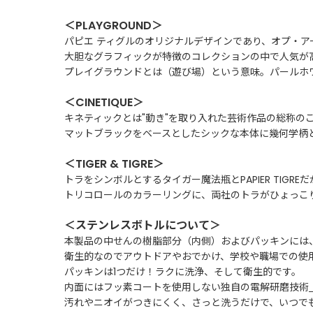
＜PLAYGROUND＞
パピエ ティグルのオリジナルデザインであり、オプ・
大胆なグラフィックが特徴のコレクションの中で人気が
プレイグラウンドとは（遊び場）という意味。パールホ
＜CINETIQUE＞
キネティックとは"動き"を取り入れた芸術作品の総称の
マットブラックをベースとしたシックな本体に幾何学柄
＜TIGER & TIGRE＞
トラをシンボルとするタイガー魔法瓶とPAPIER TIG
トリコロールのカラーリングに、両社のトラがひょっこ
＜ステンレスボトルについて＞
本製品の中せんの樹脂部分（内側）およびパッキンには
衛生的なのでアウトドアやおでかけ、学校や職場での使
パッキンは1つだけ！ラクに洗浄、そして衛生的です。
内面にはフッ素コートを使用しない独自の電解研磨技術
汚れやニオイがつきにくく、さっと洗うだけで、いつで