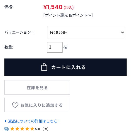
B
¥1,540
R
価格:
(税込)
A
[ポイント還元 15ポイント〜]
N
D
ブ
バリエーション：
ラ
ン
数量:
個
ド
か
ら
探
す
お
知
ら
せ
・
特
返品についての詳細はこちら
集
5.0
(1件)