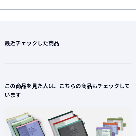
t
a
g
r
a
m
最近チェックした商品
F
a
c
e
b
この商品を見た人は、こちらの商品もチェックして
o
います
o
k
ハ