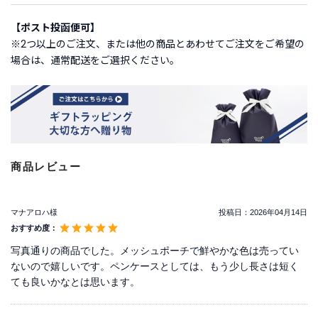
【ポスト投函便可】
ご
※2つ以上のご注文、または他の商品とあわせてご注文をご希望の
利
場合は、通常配送をご選択ください。
用
ガ
イ
ド
よ
く
商品レビュー
あ
る
ご
マナアロハ様
投稿日：
2026年04月14日
質
おすすめ度：
問
写真通りの商品でした。メッシュポーチで鮮やかな色は売ってい
ないので嬉しいです。ペンケースとしては、もう少し長さは短く
ても良いかなとは思います。
I
n
s