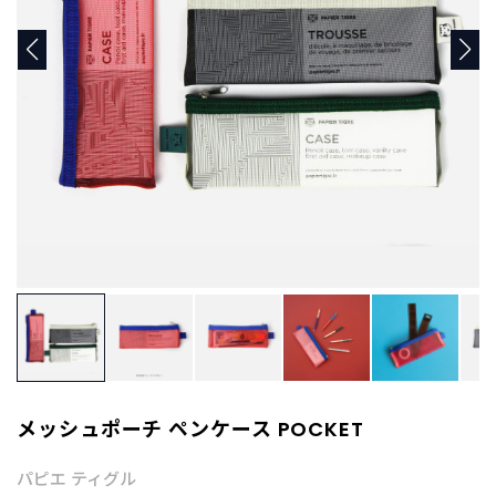
商
品
C
A
T
E
G
O
R
Y
カ
テ
ゴ
リ
ー
か
ら
探
メッシュポーチ ペンケース POCKET
す
パピエ ティグル