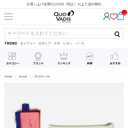
お買い上げ金額5,500円（税込）以上で送料無料
__
IT
M_
CN
T_
_
TREND
ダイアリー
ロディア
メモ
レター
ノート
TREND
ダ
カ
メ
手
デ
イ
レ
モ
紙
コ
ア
ン
レ
リ
ダ
ー
ー
ー
シ
ョ
ン
HOME
Brand
パピエティグル
最
近
チ
ェ
ッ
ク
し
た