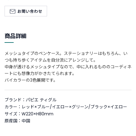
新
着
商
品
商品詳細
お
す
メッシュタイプのペンケース。ステーショナリーはもちろん、い
す
つも持ち歩くアイテムを自分流にアレンジして。
め
中身が透けるメッシュタイプなので、中に入れるもののコーディネ
商
ートにも想像力がかきたてられます。
品
バイカラーの3色展開です。
ギ
フ
ブランド：パピエ ティグル
ト
カラー：レッド×ブルー/イエロー×グリーン/ブラック×イエロー
ラ
サイズ：W220×H80mm
ッ
原産国：中国
ピ
ン
グ