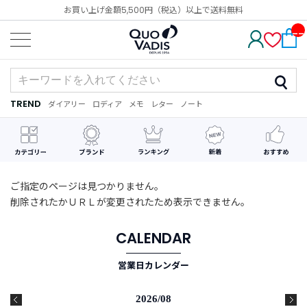
お買い上げ金額5,500円（税込）以上で送料無料
__
IT
M_
CN
T_
_
TREND
ダイアリー
ロディア
メモ
レター
ノート
TREND
ダ
カ
メ
手
デ
イ
レ
モ
紙
コ
ア
ン
レ
リ
ダ
ー
ー
ー
シ
ョ
ン
ご指定のページは見つかりません。
削除されたかＵＲＬが変更されたため表示できません。
最
近
チ
CALENDAR
ェ
ッ
営業日カレンダー
ク
し
た
2026/08