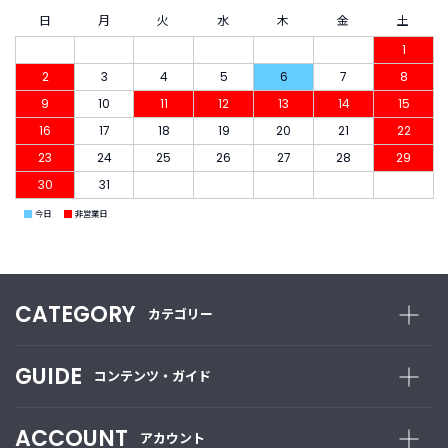
商
品
日
月
火
水
木
金
土
1
C
2
3
4
5
6
7
8
A
9
10
11
12
13
14
15
T
16
17
18
19
20
21
22
E
G
23
24
25
26
27
28
29
O
30
31
R
Y
■
■
今日
非営業日
カ
テ
ゴ
リ
CATEGORY
カテゴリー
ー
か
ら
GUIDE
探
コンテンツ・ガイド
す
ACCOUNT
アカウント