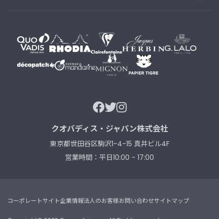
B
R
A
N
D
ブ
ラ
ン
ド
か
ら
探
す
クオバディス・ジャパン株式会社
東京都世田谷区駒沢1-4-15 真井ビル4F
お
知
営業時間：平日10:00 - 17:00
ら
せ
・
特
コーポレートサイト
企業情報
法人のお客様
お問い合わせ
サイトマップ
集